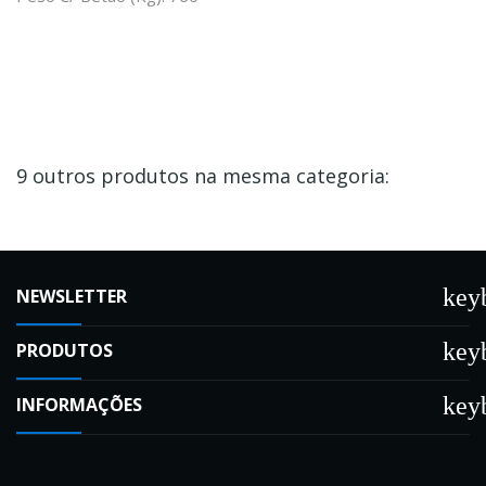
9 outros produtos na mesma categoria:
key
NEWSLETTER
key
PRODUTOS
key
INFORMAÇÕES