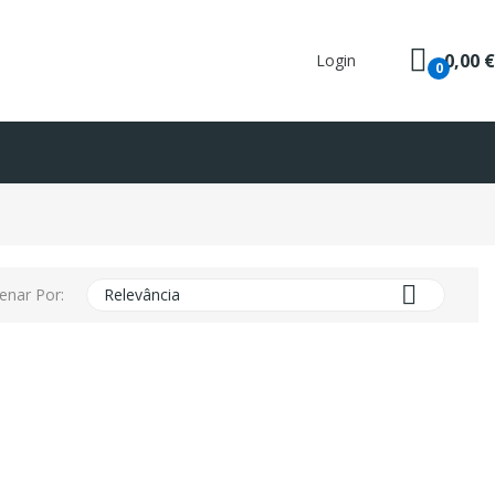
0,00 €
Login
0

enar Por:
Relevância