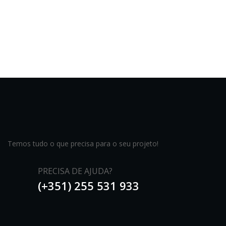
Temos tudo o que precisa para o seu projeto!
PRECISA DE AJUDA?
(+351) 255 531 933