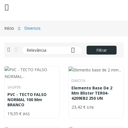
ck
Início
Diversos

Relevância
Filtrar
DAKOTA
SAGIPER
Elemento Base De 2
Mm Blister TER04-
PVC - TECTO FALSO
4209EB2 250 UN
NORMAL 100 Mm
BRANCO
23,42 €
(UN)
19,35 €
(M2)