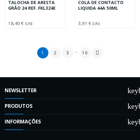
TALOCHA DE ARESTA
COLA DE CONTACTO
GRÃO 24 REF. FKL324E
LIQUIDA 44A 50ML
18,40 €
3,91 €
(UN)
(UN)
…
1
2
3
10

key
NEWSLETTER
key
PRODUTOS
key
INFORMAÇÕES