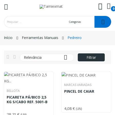
0
ck
Início
Ferramentas Manuais
Pedreiro

Relevância
Filtrar
MARCAS VARIADAS
BELLOTA
PINCEL DE CAIAR
PICARETA PÁ/BICO 2,5
KG S/CABO REF. 5001-B
4,08 €
(UN)
28,21 €
(UN)