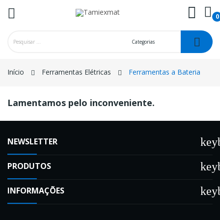
0
ck
Início
Ferramentas Elétricas
Ferramentas a Bateria
Lamentamos pelo inconveniente.
key
NEWSLETTER
key
PRODUTOS
key
INFORMAÇÕES