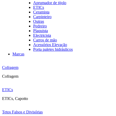
Aprumador de tijolo
ETICs
Ceramista
Carpinteiro
Outras
Pedreiro
Plaquista
Electricista
Carros de mão
Acessórios Elevação
Porta paletes hidráulicos
Marcas
Cofragem
Cofragem
ETICs
ETICs, Capotto
Tetos Falsos e Divisórias