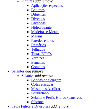
Pinturas
add
remove
Aplicações especiais
Betumes
Diluentes
Diversos
Fachadas
Hidrofugante
Madeiras e Metais
Massas
Paredes e tetos
Primários
Telhados
Tintas ETICs
Vernizes
Esmaltes
Corantes
Selantes
add
remove
Selantes
add
remove
Bandas de Selagem
Colas elásticas
Mastiques Acrílicos
Poliuretano
Selante e Perfis Hidroexpansivos
Silicone
Tetos Falsos e Divisórias
add
remove