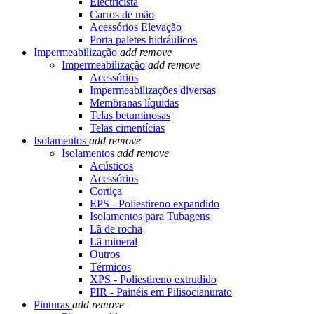
Electricista
Carros de mão
Acessórios Elevação
Porta paletes hidráulicos
Impermeabilização
add
remove
Impermeabilização
add
remove
Acessórios
Impermeabilizações diversas
Membranas líquidas
Telas betuminosas
Telas cimentícias
Isolamentos
add
remove
Isolamentos
add
remove
Acústicos
Acessórios
Cortiça
EPS - Poliestireno expandido
Isolamentos para Tubagens
Lã de rocha
Lã mineral
Outros
Térmicos
XPS - Poliestireno extrudido
PIR - Painéis em Pilisocianurato
Pinturas
add
remove