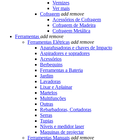
Vernizes
Ver mais
Cofragem
add
remove
Acessórios de Cofragem
Cofragem de Madeira
Cofragem Metálica
Ferramentas
add
remove
Ferramentas Elétricas
add
remove
Aparafusadoras e chaves de Impacto
Aspiradores e sopradores
Acessórios
Berbequins
Ferramentas a Bateria
Jardim
Lavadoras
Lixar e Aplainar
Martelos
Multifunções
Outras
Rebarbadoras, Cortadoras
Serras
Tupias
Níveis e medidor laser
Maquinas de projectar
Ferramentas Manuais
add
remove