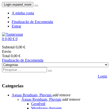
Login
expand_more
A minha conta
Finalização de Encomenda
Entrar
0
0,00 €
0
Subtotal
0,00 €
Envio
Total
0,00 €
Finalização de Encomenda
Login
Categorias
Aguas Residuais, Pluviais
add
remove
Águas Residuais, Pluviais
add
remove
Geotêxtil
Membrana drenante