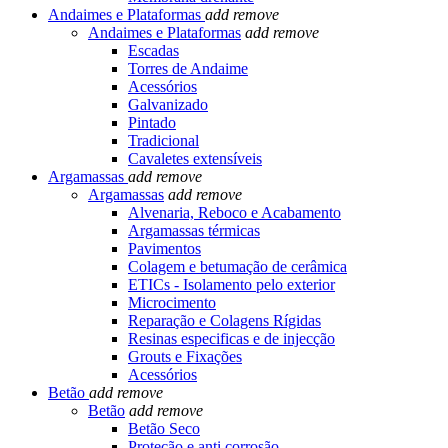
Andaimes e Plataformas
add
remove
Andaimes e Plataformas
add
remove
Escadas
Torres de Andaime
Acessórios
Galvanizado
Pintado
Tradicional
Cavaletes extensíveis
Argamassas
add
remove
Argamassas
add
remove
Alvenaria, Reboco e Acabamento
Argamassas térmicas
Pavimentos
Colagem e betumação de cerâmica
ETICs - Isolamento pelo exterior
Microcimento
Reparação e Colagens Rígidas
Resinas especificas e de injecção
Grouts e Fixações
Acessórios
Betão
add
remove
Betão
add
remove
Betão Seco
Proteção e anti corrosão