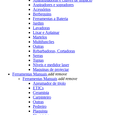
Aparafusadoras e chaves de Impacto
Aspiradores e sopradores
Acessórios
Berbequins
Ferramentas a Bateria
Jardim
Lavadoras
Lixar e Aplainar
Martelos
Multifunções
Outras
Rebarbadoras, Cortadoras
Serras
Tupias
Níveis e medidor laser
Maquinas de projectar
Ferramentas Manuais
add
remove
Ferramentas Manuais
add
remove
Aprumador de tijolo
ETICs
Ceramista
Carpinteiro
Outras
Pedreiro
Plaquista