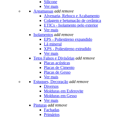
Silicone
Ver mais
Argamassas
add
remove
Alvenaria, Reboco e Acabamento
Colagem e betumação de cerâmica
ETICs - Isolamento pelo exterior
Ver mais
Isolamentos
add
remove
EPS - Poliestireno expandido
Lã mineral
XPS - Poliestireno extrudido
Ver mais
Tetos Falsos e Divisórias
add
remove
Placas acústicas
Placas de Cimento
Placas de Gesso
Ver mais
Estuques, Decoração
add
remove
Diversos
Molduras em Esferovite
Molduras em Gesso
Ver mais
Pinturas
add
remove
Fachadas
Primários