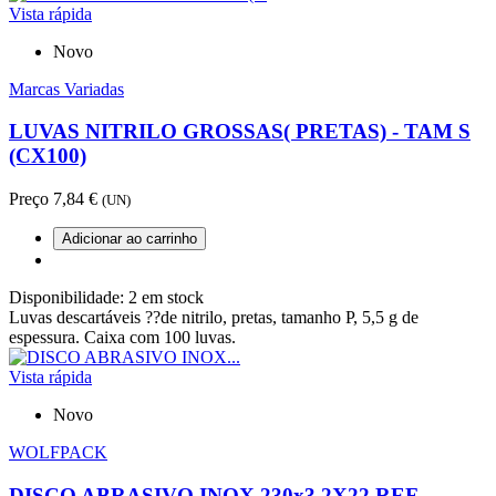
Vista rápida
Novo
Marcas Variadas
LUVAS NITRILO GROSSAS( PRETAS) - TAM S
(CX100)
Preço
7,84 €
(UN)
Adicionar ao carrinho
Disponibilidade:
2 em stock
Luvas descartáveis ??de nitrilo, pretas, tamanho P, 5,5 g de
espessura. Caixa com 100 luvas.
Vista rápida
Novo
WOLFPACK
DISCO ABRASIVO INOX 230x3,2X22 REF.