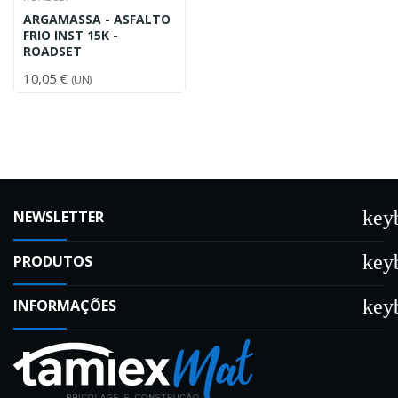
ARGAMASSA - ASFALTO
FRIO INST 15K -
ROADSET
10,05 €
(UN)
key
NEWSLETTER
key
PRODUTOS
key
INFORMAÇÕES