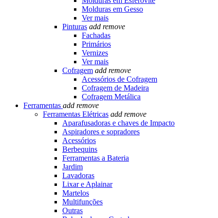
Molduras em Esferovite
Molduras em Gesso
Ver mais
Pinturas
add
remove
Fachadas
Primários
Vernizes
Ver mais
Cofragem
add
remove
Acessórios de Cofragem
Cofragem de Madeira
Cofragem Metálica
Ferramentas
add
remove
Ferramentas Elétricas
add
remove
Aparafusadoras e chaves de Impacto
Aspiradores e sopradores
Acessórios
Berbequins
Ferramentas a Bateria
Jardim
Lavadoras
Lixar e Aplainar
Martelos
Multifunções
Outras