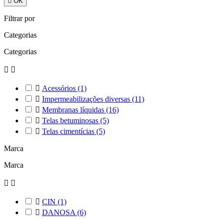

OK
Filtrar por
Categorias
Categorias



Acessórios
(1)

Impermeabilizações diversas
(11)

Membranas líquidas
(16)

Telas betuminosas
(5)

Telas cimentícias
(5)
Marca
Marca



CIN
(1)

DANOSA
(6)