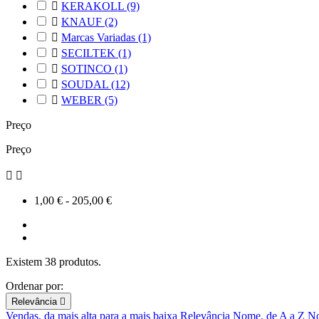

KERAKOLL
(9)

KNAUF
(2)

Marcas Variadas
(1)

SECILTEK
(1)

SOTINCO
(1)

SOUDAL
(12)

WEBER
(5)
Preço
Preço


1,00 € - 205,00 €
Existem 38 produtos.
Ordenar por:
Relevância

Vendas, da mais alta para a mais baixa
Relevância
Nome, de A a Z
No