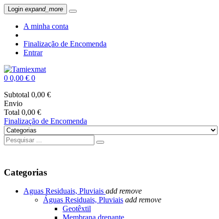
Login
expand_more
A minha conta
Finalização de Encomenda
Entrar
0
0,00 €
0
Subtotal
0,00 €
Envio
Total
0,00 €
Finalização de Encomenda
Categorias
Aguas Residuais, Pluviais
add
remove
Águas Residuais, Pluviais
add
remove
Geotêxtil
Membrana drenante