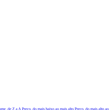
me, de Z a A
Preço, do mais baixo ao mais alto
Preço, do mais alto ao