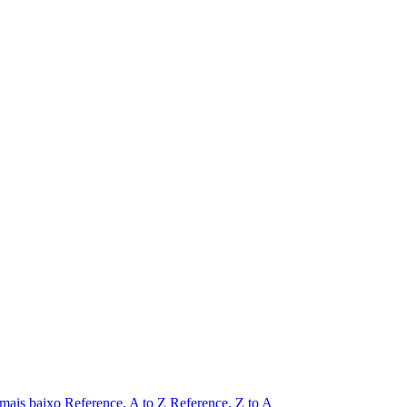
 mais baixo
Reference, A to Z
Reference, Z to A