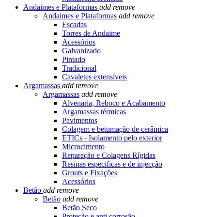
Andaimes e Plataformas
add
remove
Andaimes e Plataformas
add
remove
Escadas
Torres de Andaime
Acessórios
Galvanizado
Pintado
Tradicional
Cavaletes extensíveis
Argamassas
add
remove
Argamassas
add
remove
Alvenaria, Reboco e Acabamento
Argamassas térmicas
Pavimentos
Colagem e betumação de cerâmica
ETICs - Isolamento pelo exterior
Microcimento
Reparação e Colagens Rígidas
Resinas especificas e de injecção
Grouts e Fixações
Acessórios
Betão
add
remove
Betão
add
remove
Betão Seco
Proteção e anti corrosão