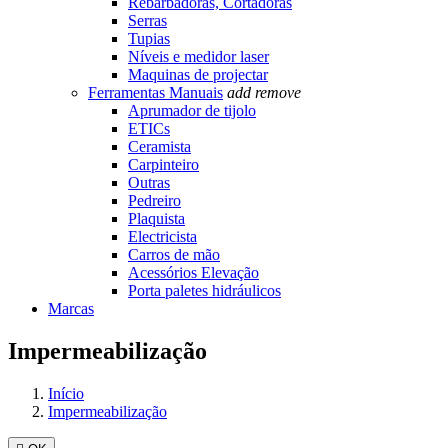
Rebarbadoras, Cortadoras
Serras
Tupias
Níveis e medidor laser
Maquinas de projectar
Ferramentas Manuais
add
remove
Aprumador de tijolo
ETICs
Ceramista
Carpinteiro
Outras
Pedreiro
Plaquista
Electricista
Carros de mão
Acessórios Elevação
Porta paletes hidráulicos
Marcas
Impermeabilização
Início
Impermeabilização