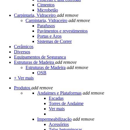
Cimentos
Microbetão
Carpintaria, Vidraceiro
add
remove
Carpintaria, Vidraceiro
add
remove
Parafusos
Pavimentos e revestimentos
Portas e Aros
Sistemas de Correr
Cerâmicos
Diversos
Equipamentos de Segurança
Estruturas de Madeira
add
remove
Estruturas de Madeira
add
remove
OSB
+ Ver mais
Produtos
add
remove
Andaimes e Plataformas
add
remove
Escadas
Torres de Andaime
Ver mais
Impermeabilização
add
remove
Acessórios
Telas betuminosas