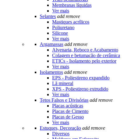
Membranas líquidas
Ver mais
Selantes
add
remove
Mastiques acrílicos
Poliuretano
Silicone
Ver mais
Argamassas
add
remove
Alvenaria, Reboco e Acabamento
Colagem e betumação de cerâmica
ETICs - Isolamento pelo exterior
Ver mais
Isolamentos
add
remove
EPS - Poliestireno expandido
Lã mineral
XPS - Poliestireno extrudido
Ver mais
Tetos Falsos e Divisórias
add
remove
Placas acústicas
Placas de Cimento
Placas de Gesso
Ver mais
Estuques, Decoração
add
remove
Diversos