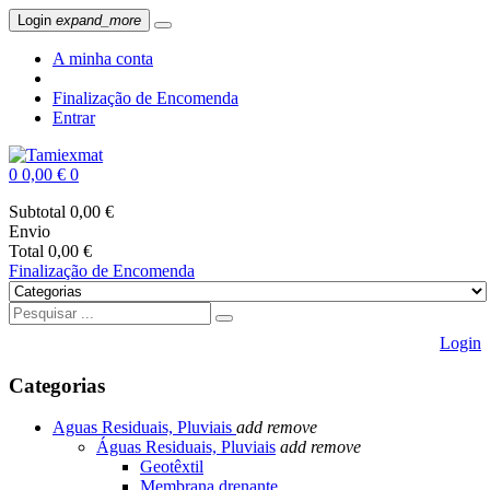
Login
expand_more
A minha conta
Finalização de Encomenda
Entrar
0
0,00 €
0
Subtotal
0,00 €
Envio
Total
0,00 €
Finalização de Encomenda
Login
Categorias
Aguas Residuais, Pluviais
add
remove
Águas Residuais, Pluviais
add
remove
Geotêxtil
Membrana drenante