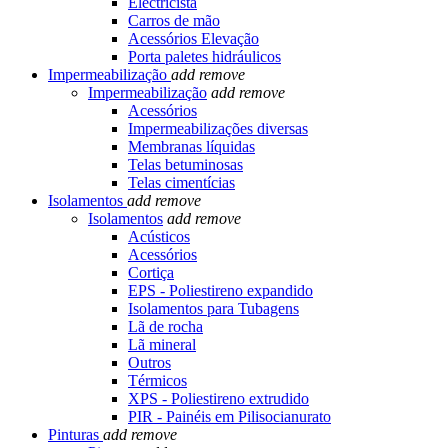
Electricista
Carros de mão
Acessórios Elevação
Porta paletes hidráulicos
Impermeabilização
add
remove
Impermeabilização
add
remove
Acessórios
Impermeabilizações diversas
Membranas líquidas
Telas betuminosas
Telas cimentícias
Isolamentos
add
remove
Isolamentos
add
remove
Acústicos
Acessórios
Cortiça
EPS - Poliestireno expandido
Isolamentos para Tubagens
Lã de rocha
Lã mineral
Outros
Térmicos
XPS - Poliestireno extrudido
PIR - Painéis em Pilisocianurato
Pinturas
add
remove