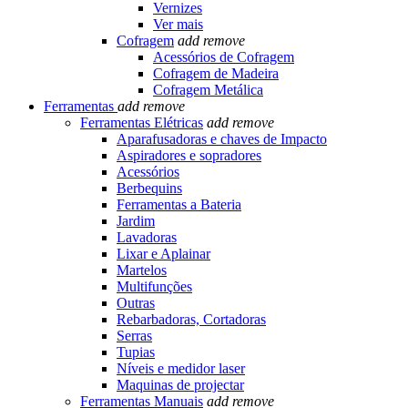
Vernizes
Ver mais
Cofragem
add
remove
Acessórios de Cofragem
Cofragem de Madeira
Cofragem Metálica
Ferramentas
add
remove
Ferramentas Elétricas
add
remove
Aparafusadoras e chaves de Impacto
Aspiradores e sopradores
Acessórios
Berbequins
Ferramentas a Bateria
Jardim
Lavadoras
Lixar e Aplainar
Martelos
Multifunções
Outras
Rebarbadoras, Cortadoras
Serras
Tupias
Níveis e medidor laser
Maquinas de projectar
Ferramentas Manuais
add
remove