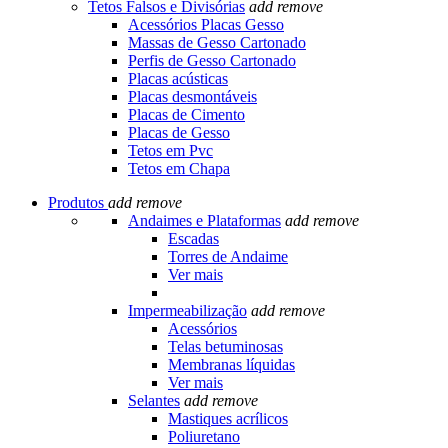
Tetos Falsos e Divisórias
add
remove
Acessórios Placas Gesso
Massas de Gesso Cartonado
Perfis de Gesso Cartonado
Placas acústicas
Placas desmontáveis
Placas de Cimento
Placas de Gesso
Tetos em Pvc
Tetos em Chapa
Produtos
add
remove
Andaimes e Plataformas
add
remove
Escadas
Torres de Andaime
Ver mais
Impermeabilização
add
remove
Acessórios
Telas betuminosas
Membranas líquidas
Ver mais
Selantes
add
remove
Mastiques acrílicos
Poliuretano