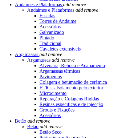
Andaimes e Plataformas
add
remove
Andaimes e Plataformas
add
remove
Escadas
Torres de Andaime
Acessórios
Galvanizado
Pintado
Tradicional
Cavaletes extensíveis
Argamassas
add
remove
Argamassas
add
remove
Alvenaria, Reboco e Acabamento
Argamassas térmicas
Pavimentos
Colagem e betumação de cerâmica
ETICs - Isolamento pelo exterior
Microcimento
Reparação e Colagens Rígidas
Resinas especificas e de injecção
Grouts e Fixações
Acessórios
Betão
add
remove
Betão
add
remove
Betão Seco
Proteção e anti corrosão