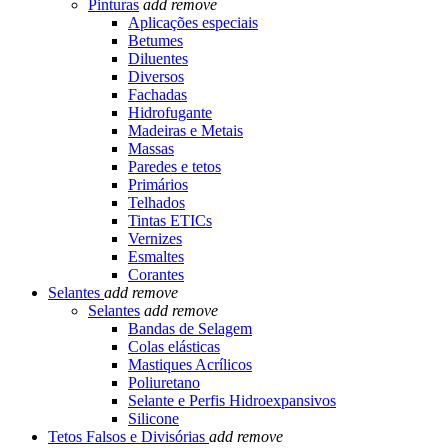
Pinturas
add
remove
Aplicações especiais
Betumes
Diluentes
Diversos
Fachadas
Hidrofugante
Madeiras e Metais
Massas
Paredes e tetos
Primários
Telhados
Tintas ETICs
Vernizes
Esmaltes
Corantes
Selantes
add
remove
Selantes
add
remove
Bandas de Selagem
Colas elásticas
Mastiques Acrílicos
Poliuretano
Selante e Perfis Hidroexpansivos
Silicone
Tetos Falsos e Divisórias
add
remove