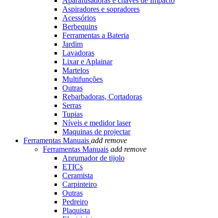
Aparafusadoras e chaves de Impacto
Aspiradores e sopradores
Acessórios
Berbequins
Ferramentas a Bateria
Jardim
Lavadoras
Lixar e Aplainar
Martelos
Multifunções
Outras
Rebarbadoras, Cortadoras
Serras
Tupias
Níveis e medidor laser
Maquinas de projectar
Ferramentas Manuais
add
remove
Ferramentas Manuais
add
remove
Aprumador de tijolo
ETICs
Ceramista
Carpinteiro
Outras
Pedreiro
Plaquista