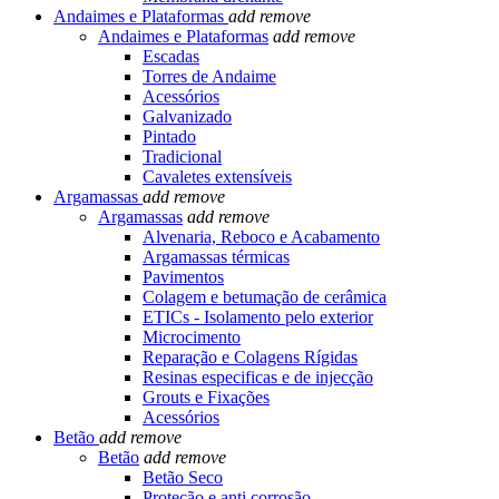
Andaimes e Plataformas
add
remove
Andaimes e Plataformas
add
remove
Escadas
Torres de Andaime
Acessórios
Galvanizado
Pintado
Tradicional
Cavaletes extensíveis
Argamassas
add
remove
Argamassas
add
remove
Alvenaria, Reboco e Acabamento
Argamassas térmicas
Pavimentos
Colagem e betumação de cerâmica
ETICs - Isolamento pelo exterior
Microcimento
Reparação e Colagens Rígidas
Resinas especificas e de injecção
Grouts e Fixações
Acessórios
Betão
add
remove
Betão
add
remove
Betão Seco
Proteção e anti corrosão