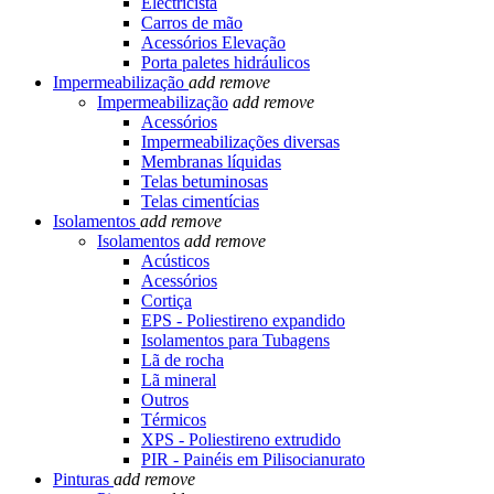
Electricista
Carros de mão
Acessórios Elevação
Porta paletes hidráulicos
Impermeabilização
add
remove
Impermeabilização
add
remove
Acessórios
Impermeabilizações diversas
Membranas líquidas
Telas betuminosas
Telas cimentícias
Isolamentos
add
remove
Isolamentos
add
remove
Acústicos
Acessórios
Cortiça
EPS - Poliestireno expandido
Isolamentos para Tubagens
Lã de rocha
Lã mineral
Outros
Térmicos
XPS - Poliestireno extrudido
PIR - Painéis em Pilisocianurato
Pinturas
add
remove