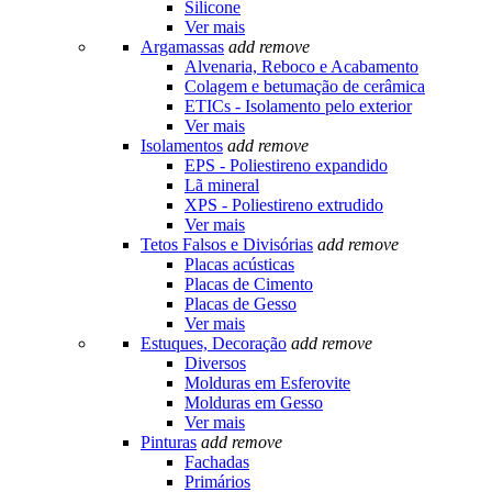
Silicone
Ver mais
Argamassas
add
remove
Alvenaria, Reboco e Acabamento
Colagem e betumação de cerâmica
ETICs - Isolamento pelo exterior
Ver mais
Isolamentos
add
remove
EPS - Poliestireno expandido
Lã mineral
XPS - Poliestireno extrudido
Ver mais
Tetos Falsos e Divisórias
add
remove
Placas acústicas
Placas de Cimento
Placas de Gesso
Ver mais
Estuques, Decoração
add
remove
Diversos
Molduras em Esferovite
Molduras em Gesso
Ver mais
Pinturas
add
remove
Fachadas
Primários