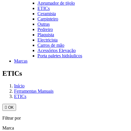
Aprumador de tijolo
ETICs
Ceramista
Carpinteiro
Outras
Pedreiro
Plaquista
Electricista
Carros de mão
Acessórios Elevação
Porta paletes hidráulicos
Marcas
ETICs
Início
Ferramentas Manuais
ETICs

OK
Filtrar por
Marca