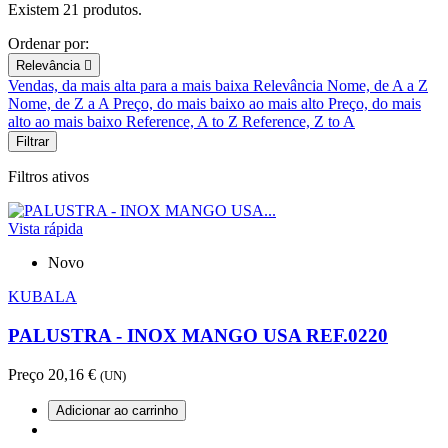
Existem 21 produtos.
Ordenar por:
Relevância

Vendas, da mais alta para a mais baixa
Relevância
Nome, de A a Z
Nome, de Z a A
Preço, do mais baixo ao mais alto
Preço, do mais
alto ao mais baixo
Reference, A to Z
Reference, Z to A
Filtrar
Filtros ativos
Vista rápida
Novo
KUBALA
PALUSTRA - INOX MANGO USA REF.0220
Preço
20,16 €
(UN)
Adicionar ao carrinho