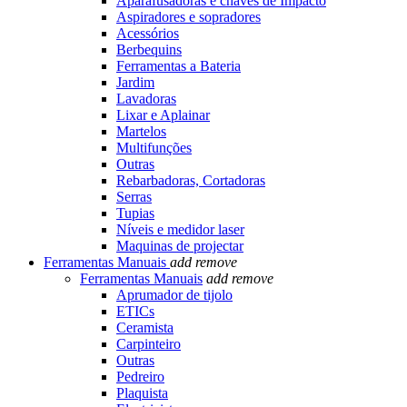
Aparafusadoras e chaves de Impacto
Aspiradores e sopradores
Acessórios
Berbequins
Ferramentas a Bateria
Jardim
Lavadoras
Lixar e Aplainar
Martelos
Multifunções
Outras
Rebarbadoras, Cortadoras
Serras
Tupias
Níveis e medidor laser
Maquinas de projectar
Ferramentas Manuais
add
remove
Ferramentas Manuais
add
remove
Aprumador de tijolo
ETICs
Ceramista
Carpinteiro
Outras
Pedreiro
Plaquista