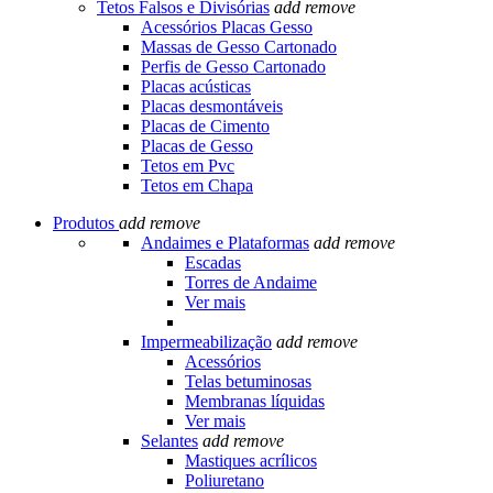
Tetos Falsos e Divisórias
add
remove
Acessórios Placas Gesso
Massas de Gesso Cartonado
Perfis de Gesso Cartonado
Placas acústicas
Placas desmontáveis
Placas de Cimento
Placas de Gesso
Tetos em Pvc
Tetos em Chapa
Produtos
add
remove
Andaimes e Plataformas
add
remove
Escadas
Torres de Andaime
Ver mais
Impermeabilização
add
remove
Acessórios
Telas betuminosas
Membranas líquidas
Ver mais
Selantes
add
remove
Mastiques acrílicos
Poliuretano