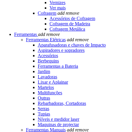
Vernizes
Ver mais
Cofragem
add
remove
Acessórios de Cofragem
Cofragem de Madeira
Cofragem Metálica
Ferramentas
add
remove
Ferramentas Elétricas
add
remove
Aparafusadoras e chaves de Impacto
Aspiradores e sopradores
Acessórios
Berbequins
Ferramentas a Bateria
Jardim
Lavadoras
Lixar e Aplainar
Martelos
Multifunções
Outras
Rebarbadoras, Cortadoras
Serras
Tupias
Níveis e medidor laser
Maquinas de projectar
Ferramentas Manuais
add
remove