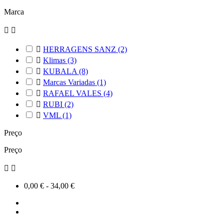
Marca



HERRAGENS SANZ
(2)

Klimas
(3)

KUBALA
(8)

Marcas Variadas
(1)

RAFAEL VALES
(4)

RUBI
(2)

VML
(1)
Preço
Preço


0,00 € - 34,00 €