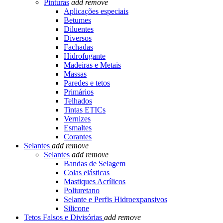
Pinturas
add
remove
Aplicações especiais
Betumes
Diluentes
Diversos
Fachadas
Hidrofugante
Madeiras e Metais
Massas
Paredes e tetos
Primários
Telhados
Tintas ETICs
Vernizes
Esmaltes
Corantes
Selantes
add
remove
Selantes
add
remove
Bandas de Selagem
Colas elásticas
Mastiques Acrílicos
Poliuretano
Selante e Perfis Hidroexpansivos
Silicone
Tetos Falsos e Divisórias
add
remove