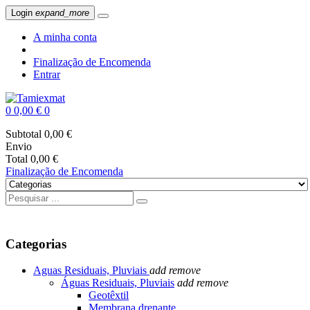
Login
expand_more
A minha conta
Finalização de Encomenda
Entrar
0
0,00 €
0
Subtotal
0,00 €
Envio
Total
0,00 €
Finalização de Encomenda
Categorias
Aguas Residuais, Pluviais
add
remove
Águas Residuais, Pluviais
add
remove
Geotêxtil
Membrana drenante