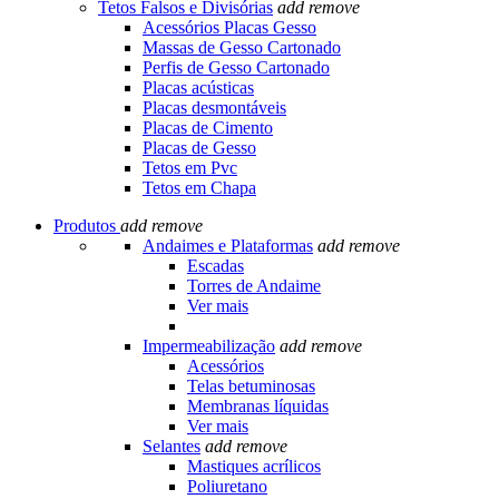
Tetos Falsos e Divisórias
add
remove
Acessórios Placas Gesso
Massas de Gesso Cartonado
Perfis de Gesso Cartonado
Placas acústicas
Placas desmontáveis
Placas de Cimento
Placas de Gesso
Tetos em Pvc
Tetos em Chapa
Produtos
add
remove
Andaimes e Plataformas
add
remove
Escadas
Torres de Andaime
Ver mais
Impermeabilização
add
remove
Acessórios
Telas betuminosas
Membranas líquidas
Ver mais
Selantes
add
remove
Mastiques acrílicos
Poliuretano