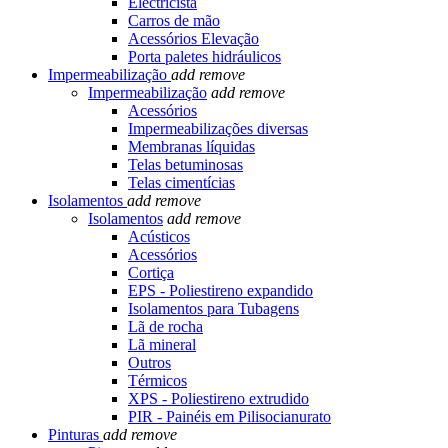
Electricista
Carros de mão
Acessórios Elevação
Porta paletes hidráulicos
Impermeabilização
add
remove
Impermeabilização
add
remove
Acessórios
Impermeabilizações diversas
Membranas líquidas
Telas betuminosas
Telas cimentícias
Isolamentos
add
remove
Isolamentos
add
remove
Acústicos
Acessórios
Cortiça
EPS - Poliestireno expandido
Isolamentos para Tubagens
Lã de rocha
Lã mineral
Outros
Térmicos
XPS - Poliestireno extrudido
PIR - Painéis em Pilisocianurato
Pinturas
add
remove