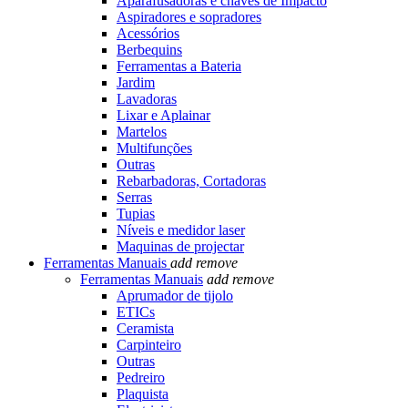
Aparafusadoras e chaves de Impacto
Aspiradores e sopradores
Acessórios
Berbequins
Ferramentas a Bateria
Jardim
Lavadoras
Lixar e Aplainar
Martelos
Multifunções
Outras
Rebarbadoras, Cortadoras
Serras
Tupias
Níveis e medidor laser
Maquinas de projectar
Ferramentas Manuais
add
remove
Ferramentas Manuais
add
remove
Aprumador de tijolo
ETICs
Ceramista
Carpinteiro
Outras
Pedreiro
Plaquista