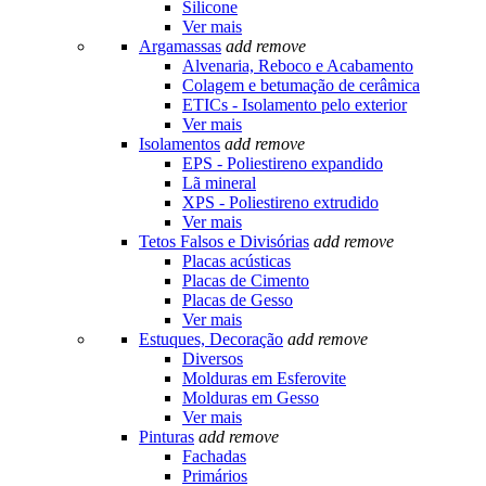
Silicone
Ver mais
Argamassas
add
remove
Alvenaria, Reboco e Acabamento
Colagem e betumação de cerâmica
ETICs - Isolamento pelo exterior
Ver mais
Isolamentos
add
remove
EPS - Poliestireno expandido
Lã mineral
XPS - Poliestireno extrudido
Ver mais
Tetos Falsos e Divisórias
add
remove
Placas acústicas
Placas de Cimento
Placas de Gesso
Ver mais
Estuques, Decoração
add
remove
Diversos
Molduras em Esferovite
Molduras em Gesso
Ver mais
Pinturas
add
remove
Fachadas
Primários