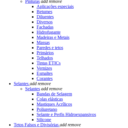
Pinturas
add
remove
Aplicações especiais
Betumes
Diluentes
Diversos
Fachadas
Hidrofugante
Madeiras e Metais
Massas
Paredes e tetos
Primários
Telhados
Tintas ETICs
Vernizes
Esmaltes
Corantes
Selantes
add
remove
Selantes
add
remove
Bandas de Selagem
Colas elásticas
Mastiques Acrílicos
Poliuretano
Selante e Perfis Hidroexpansivos
Silicone
Tetos Falsos e Divisórias
add
remove