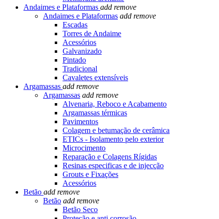
Andaimes e Plataformas
add
remove
Andaimes e Plataformas
add
remove
Escadas
Torres de Andaime
Acessórios
Galvanizado
Pintado
Tradicional
Cavaletes extensíveis
Argamassas
add
remove
Argamassas
add
remove
Alvenaria, Reboco e Acabamento
Argamassas térmicas
Pavimentos
Colagem e betumação de cerâmica
ETICs - Isolamento pelo exterior
Microcimento
Reparação e Colagens Rígidas
Resinas especificas e de injecção
Grouts e Fixações
Acessórios
Betão
add
remove
Betão
add
remove
Betão Seco
Proteção e anti corrosão