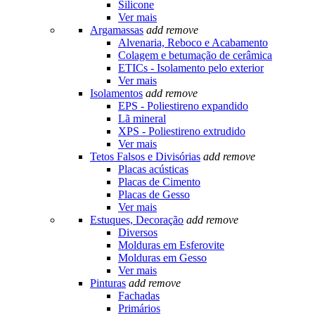
Silicone
Ver mais
Argamassas
add
remove
Alvenaria, Reboco e Acabamento
Colagem e betumação de cerâmica
ETICs - Isolamento pelo exterior
Ver mais
Isolamentos
add
remove
EPS - Poliestireno expandido
Lã mineral
XPS - Poliestireno extrudido
Ver mais
Tetos Falsos e Divisórias
add
remove
Placas acústicas
Placas de Cimento
Placas de Gesso
Ver mais
Estuques, Decoração
add
remove
Diversos
Molduras em Esferovite
Molduras em Gesso
Ver mais
Pinturas
add
remove
Fachadas
Primários