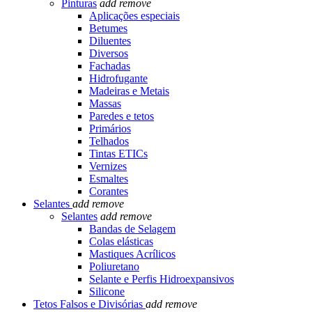
Pinturas
add
remove
Aplicações especiais
Betumes
Diluentes
Diversos
Fachadas
Hidrofugante
Madeiras e Metais
Massas
Paredes e tetos
Primários
Telhados
Tintas ETICs
Vernizes
Esmaltes
Corantes
Selantes
add
remove
Selantes
add
remove
Bandas de Selagem
Colas elásticas
Mastiques Acrílicos
Poliuretano
Selante e Perfis Hidroexpansivos
Silicone
Tetos Falsos e Divisórias
add
remove