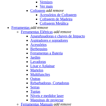
Vernizes
Ver mais
Cofragem
add
remove
Acessórios de Cofragem
Cofragem de Madeira
Cofragem Metálica
Ferramentas
add
remove
Ferramentas Elétricas
add
remove
Aparafusadoras e chaves de Impacto
Aspiradores e sopradores
Acessórios
Berbequins
Ferramentas a Bateria
Jardim
Lavadoras
Lixar e Aplainar
Martelos
Multifunções
Outras
Rebarbadoras, Cortadoras
Serras
Tupias
Níveis e medidor laser
Maquinas de projectar
Ferramentas Manuais
add
remove