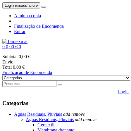
Login
expand_more
A minha conta
Finalização de Encomenda
Entrar
0
0,00 €
0
Subtotal
0,00 €
Envio
Total
0,00 €
Finalização de Encomenda
Login
Categorias
Aguas Residuais, Pluviais
add
remove
Águas Residuais, Pluviais
add
remove
Geotêxtil
Membrana drenante