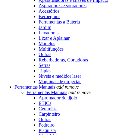
Aparafusadoras e chaves de Impacto
Aspiradores e sopradores
Acessórios
Berbequins
Ferramentas a Bateria
Jardim
Lavadoras
Lixar e Aplainar
Martelos
Multifunções
Outras
Rebarbadoras, Cortadoras
Serras
Tupias
Níveis e medidor laser
Maquinas de projectar
Ferramentas Manuais
add
remove
Ferramentas Manuais
add
remove
Aprumador de tijolo
ETICs
Ceramista
Carpinteiro
Outras
Pedreiro
Plaquista