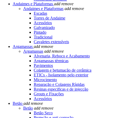
Andaimes e Plataformas
add
remove
Andaimes e Plataformas
add
remove
Escadas
Torres de Andaime
Acessórios
Galvanizado
Pintado
Tradicional
Cavaletes extensíveis
Argamassas
add
remove
Argamassas
add
remove
Alvenaria, Reboco e Acabamento
Argamassas térmicas
Pavimentos
Colagem e betumação de cerâmica
ETICs - Isolamento pelo exterior
Microcimento
Reparação e Colagens Rígidas
Resinas especificas e de injecção
Grouts e Fixações
Acessórios
Betão
add
remove
Betão
add
remove
Betão Seco
Proteção e anti corrosão