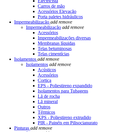
Electricista
Carros de mão
Acessórios Elevação
Porta paletes hidráulicos
Impermeabilização
add
remove
Impermeabilização
add
remove
Acessórios
Impermeabilizações diversas
Membranas líquidas
Telas betuminosas
Telas cimentícias
Isolamentos
add
remove
Isolamentos
add
remove
Acústicos
Acessórios
Cortiça
EPS - Poliestireno expandido
Isolamentos para Tubagens
Lã de rocha
Lã mineral
Outros
Térmicos
XPS - Poliestireno extrudido
PIR - Painéis em Pilisocianurato
Pinturas
add
remove