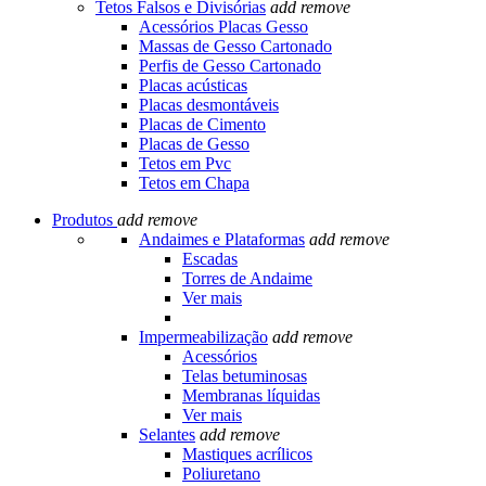
Tetos Falsos e Divisórias
add
remove
Acessórios Placas Gesso
Massas de Gesso Cartonado
Perfis de Gesso Cartonado
Placas acústicas
Placas desmontáveis
Placas de Cimento
Placas de Gesso
Tetos em Pvc
Tetos em Chapa
Produtos
add
remove
Andaimes e Plataformas
add
remove
Escadas
Torres de Andaime
Ver mais
Impermeabilização
add
remove
Acessórios
Telas betuminosas
Membranas líquidas
Ver mais
Selantes
add
remove
Mastiques acrílicos
Poliuretano