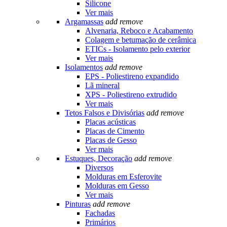
Silicone
Ver mais
Argamassas
add
remove
Alvenaria, Reboco e Acabamento
Colagem e betumação de cerâmica
ETICs - Isolamento pelo exterior
Ver mais
Isolamentos
add
remove
EPS - Poliestireno expandido
Lã mineral
XPS - Poliestireno extrudido
Ver mais
Tetos Falsos e Divisórias
add
remove
Placas acústicas
Placas de Cimento
Placas de Gesso
Ver mais
Estuques, Decoração
add
remove
Diversos
Molduras em Esferovite
Molduras em Gesso
Ver mais
Pinturas
add
remove
Fachadas
Primários