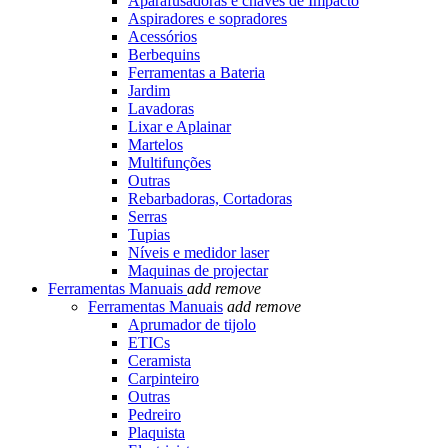
Aparafusadoras e chaves de Impacto
Aspiradores e sopradores
Acessórios
Berbequins
Ferramentas a Bateria
Jardim
Lavadoras
Lixar e Aplainar
Martelos
Multifunções
Outras
Rebarbadoras, Cortadoras
Serras
Tupias
Níveis e medidor laser
Maquinas de projectar
Ferramentas Manuais
add
remove
Ferramentas Manuais
add
remove
Aprumador de tijolo
ETICs
Ceramista
Carpinteiro
Outras
Pedreiro
Plaquista