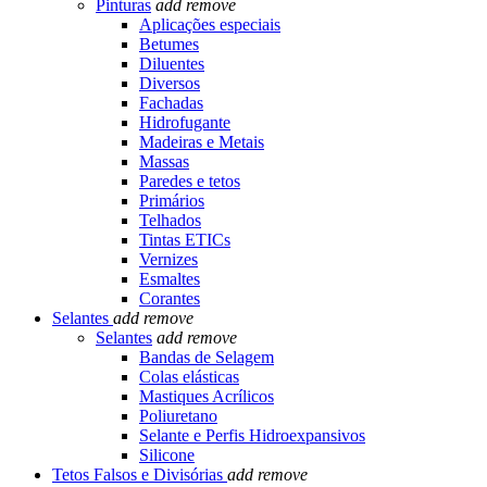
Pinturas
add
remove
Aplicações especiais
Betumes
Diluentes
Diversos
Fachadas
Hidrofugante
Madeiras e Metais
Massas
Paredes e tetos
Primários
Telhados
Tintas ETICs
Vernizes
Esmaltes
Corantes
Selantes
add
remove
Selantes
add
remove
Bandas de Selagem
Colas elásticas
Mastiques Acrílicos
Poliuretano
Selante e Perfis Hidroexpansivos
Silicone
Tetos Falsos e Divisórias
add
remove