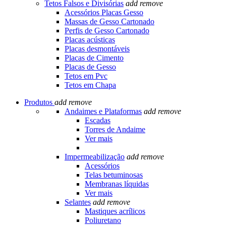
Tetos Falsos e Divisórias
add
remove
Acessórios Placas Gesso
Massas de Gesso Cartonado
Perfis de Gesso Cartonado
Placas acústicas
Placas desmontáveis
Placas de Cimento
Placas de Gesso
Tetos em Pvc
Tetos em Chapa
Produtos
add
remove
Andaimes e Plataformas
add
remove
Escadas
Torres de Andaime
Ver mais
Impermeabilização
add
remove
Acessórios
Telas betuminosas
Membranas líquidas
Ver mais
Selantes
add
remove
Mastiques acrílicos
Poliuretano