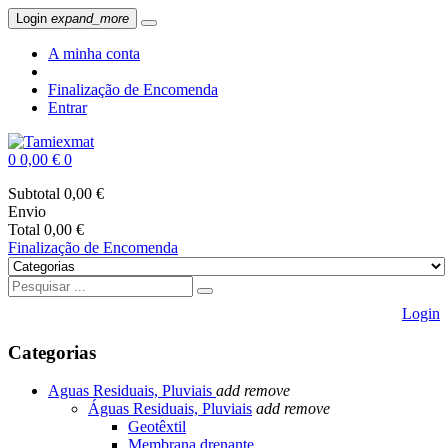
Login
expand_more
A minha conta
Finalização de Encomenda
Entrar
0
0,00 €
0
Subtotal
0,00 €
Envio
Total
0,00 €
Finalização de Encomenda
Login
Categorias
Aguas Residuais, Pluviais
add
remove
Águas Residuais, Pluviais
add
remove
Geotêxtil
Membrana drenante