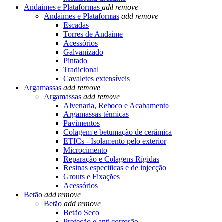
Andaimes e Plataformas
add
remove
Andaimes e Plataformas
add
remove
Escadas
Torres de Andaime
Acessórios
Galvanizado
Pintado
Tradicional
Cavaletes extensíveis
Argamassas
add
remove
Argamassas
add
remove
Alvenaria, Reboco e Acabamento
Argamassas térmicas
Pavimentos
Colagem e betumação de cerâmica
ETICs - Isolamento pelo exterior
Microcimento
Reparação e Colagens Rígidas
Resinas especificas e de injecção
Grouts e Fixações
Acessórios
Betão
add
remove
Betão
add
remove
Betão Seco
Proteção e anti corrosão