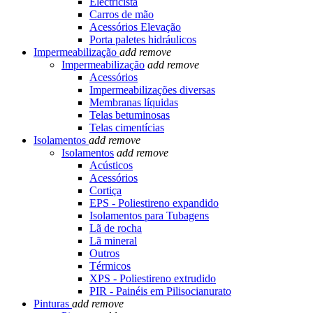
Electricista
Carros de mão
Acessórios Elevação
Porta paletes hidráulicos
Impermeabilização
add
remove
Impermeabilização
add
remove
Acessórios
Impermeabilizações diversas
Membranas líquidas
Telas betuminosas
Telas cimentícias
Isolamentos
add
remove
Isolamentos
add
remove
Acústicos
Acessórios
Cortiça
EPS - Poliestireno expandido
Isolamentos para Tubagens
Lã de rocha
Lã mineral
Outros
Térmicos
XPS - Poliestireno extrudido
PIR - Painéis em Pilisocianurato
Pinturas
add
remove