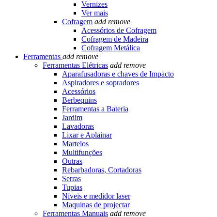
Vernizes
Ver mais
Cofragem
add
remove
Acessórios de Cofragem
Cofragem de Madeira
Cofragem Metálica
Ferramentas
add
remove
Ferramentas Elétricas
add
remove
Aparafusadoras e chaves de Impacto
Aspiradores e sopradores
Acessórios
Berbequins
Ferramentas a Bateria
Jardim
Lavadoras
Lixar e Aplainar
Martelos
Multifunções
Outras
Rebarbadoras, Cortadoras
Serras
Tupias
Níveis e medidor laser
Maquinas de projectar
Ferramentas Manuais
add
remove