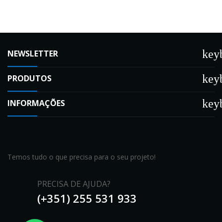
key
NEWSLETTER
key
PRODUTOS
key
INFORMAÇÕES
Temos tudo o que precisa para o seu projeto!
PRECISA DE AJUDA?
(+351) 255 531 933