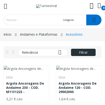
0
ck
Início
Andaimes e Plataformas
Acessórios

Relevância
Filtrar
DESA
DESA
Argola Ancoragens De
Argola Ancoragens De
Andaime 230 - COD.
Andaime 120 - COD.
M1131223 -
29002000
3,21 €
1,64 €
(UN)
(UN)