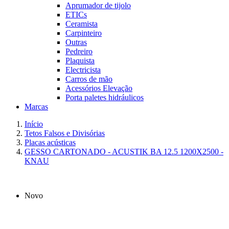
Aprumador de tijolo
ETICs
Ceramista
Carpinteiro
Outras
Pedreiro
Plaquista
Electricista
Carros de mão
Acessórios Elevação
Porta paletes hidráulicos
Marcas
Início
Tetos Falsos e Divisórias
Placas acústicas
GESSO CARTONADO - ACUSTIK BA 12.5 1200X2500 -
KNAU
Novo