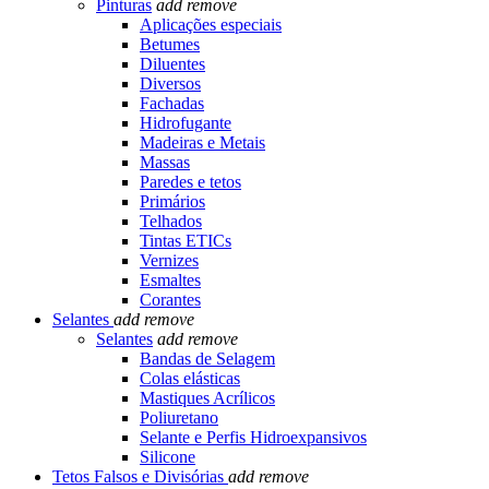
Pinturas
add
remove
Aplicações especiais
Betumes
Diluentes
Diversos
Fachadas
Hidrofugante
Madeiras e Metais
Massas
Paredes e tetos
Primários
Telhados
Tintas ETICs
Vernizes
Esmaltes
Corantes
Selantes
add
remove
Selantes
add
remove
Bandas de Selagem
Colas elásticas
Mastiques Acrílicos
Poliuretano
Selante e Perfis Hidroexpansivos
Silicone
Tetos Falsos e Divisórias
add
remove