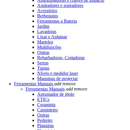
Aparafusadoras e chaves de Impacto
Aspiradores e sopradores
Acessórios
Berbequins
Ferramentas a Bateria
Jardim
Lavadoras
Lixar e Aplainar
Martelos
Multifunções
Outras
Rebarbadoras, Cortadoras
Serras
Tupias
Níveis e medidor laser
Maquinas de projectar
Ferramentas Manuais
add
remove
Ferramentas Manuais
add
remove
Aprumador de tijolo
ETICs
Ceramista
Carpinteiro
Outras
Pedreiro
Plaquista