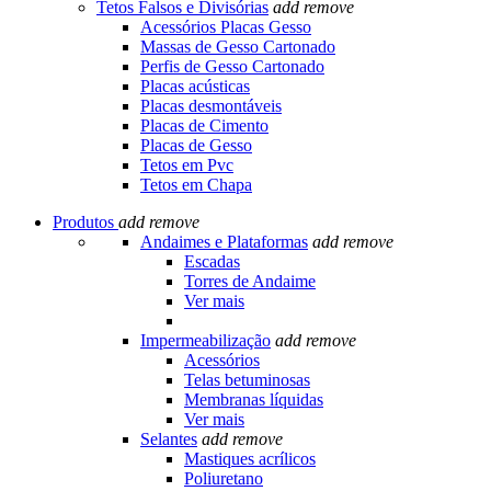
Tetos Falsos e Divisórias
add
remove
Acessórios Placas Gesso
Massas de Gesso Cartonado
Perfis de Gesso Cartonado
Placas acústicas
Placas desmontáveis
Placas de Cimento
Placas de Gesso
Tetos em Pvc
Tetos em Chapa
Produtos
add
remove
Andaimes e Plataformas
add
remove
Escadas
Torres de Andaime
Ver mais
Impermeabilização
add
remove
Acessórios
Telas betuminosas
Membranas líquidas
Ver mais
Selantes
add
remove
Mastiques acrílicos
Poliuretano