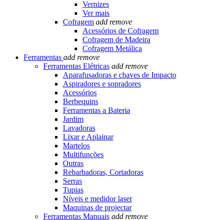
Vernizes
Ver mais
Cofragem
add
remove
Acessórios de Cofragem
Cofragem de Madeira
Cofragem Metálica
Ferramentas
add
remove
Ferramentas Elétricas
add
remove
Aparafusadoras e chaves de Impacto
Aspiradores e sopradores
Acessórios
Berbequins
Ferramentas a Bateria
Jardim
Lavadoras
Lixar e Aplainar
Martelos
Multifunções
Outras
Rebarbadoras, Cortadoras
Serras
Tupias
Níveis e medidor laser
Maquinas de projectar
Ferramentas Manuais
add
remove