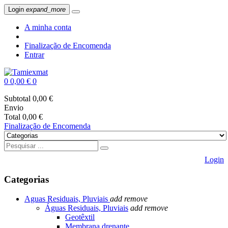
Login
expand_more
A minha conta
Finalização de Encomenda
Entrar
0
0,00 €
0
Subtotal
0,00 €
Envio
Total
0,00 €
Finalização de Encomenda
Login
Categorias
Aguas Residuais, Pluviais
add
remove
Águas Residuais, Pluviais
add
remove
Geotêxtil
Membrana drenante