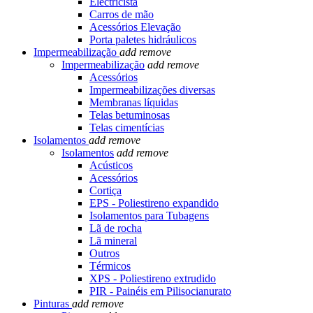
Electricista
Carros de mão
Acessórios Elevação
Porta paletes hidráulicos
Impermeabilização
add
remove
Impermeabilização
add
remove
Acessórios
Impermeabilizações diversas
Membranas líquidas
Telas betuminosas
Telas cimentícias
Isolamentos
add
remove
Isolamentos
add
remove
Acústicos
Acessórios
Cortiça
EPS - Poliestireno expandido
Isolamentos para Tubagens
Lã de rocha
Lã mineral
Outros
Térmicos
XPS - Poliestireno extrudido
PIR - Painéis em Pilisocianurato
Pinturas
add
remove