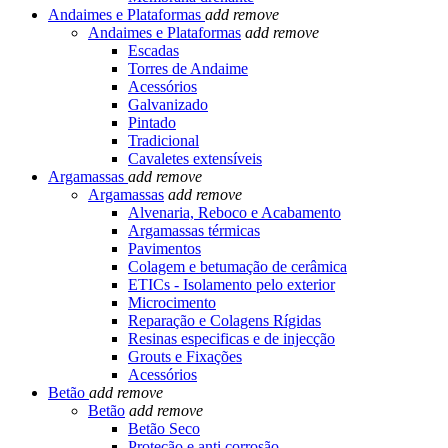
Andaimes e Plataformas
add
remove
Andaimes e Plataformas
add
remove
Escadas
Torres de Andaime
Acessórios
Galvanizado
Pintado
Tradicional
Cavaletes extensíveis
Argamassas
add
remove
Argamassas
add
remove
Alvenaria, Reboco e Acabamento
Argamassas térmicas
Pavimentos
Colagem e betumação de cerâmica
ETICs - Isolamento pelo exterior
Microcimento
Reparação e Colagens Rígidas
Resinas especificas e de injecção
Grouts e Fixações
Acessórios
Betão
add
remove
Betão
add
remove
Betão Seco
Proteção e anti corrosão