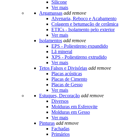
Silicone
Ver mais
Argamassas
add
remove
Alvenaria, Reboco e Acabamento
Colagem e betumação de cerâmica
ETICs - Isolamento pelo exterior
Ver mais
Isolamentos
add
remove
EPS - Poliestireno expandido
Lã mineral
XPS - Poliestireno extrudido
Ver mais
Tetos Falsos e Divisórias
add
remove
Placas acústicas
Placas de Cimento
Placas de Gesso
Ver mais
Estuques, Decoração
add
remove
Diversos
Molduras em Esferovite
Molduras em Gesso
Ver mais
Pinturas
add
remove
Fachadas
Primários