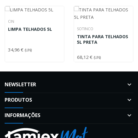
CIN
LIMPA TELHADOS 5L
SOTINCO
TINTA PARA TELHADOS
5L PRETA
34,96 €
(UN)
68,12 €
(UN)
NEWSLETTER
keyboard_arrow_down
PRODUTOS
keyboard_arrow_down
INFORMAÇÕES
keyboard_arrow_down