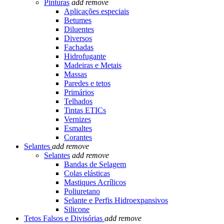
Pinturas
add
remove
Aplicações especiais
Betumes
Diluentes
Diversos
Fachadas
Hidrofugante
Madeiras e Metais
Massas
Paredes e tetos
Primários
Telhados
Tintas ETICs
Vernizes
Esmaltes
Corantes
Selantes
add
remove
Selantes
add
remove
Bandas de Selagem
Colas elásticas
Mastiques Acrílicos
Poliuretano
Selante e Perfis Hidroexpansivos
Silicone
Tetos Falsos e Divisórias
add
remove