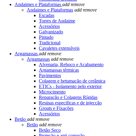
Andaimes e Plataformas
add
remove
Andaimes e Plataformas
add
remove
Escadas
Torres de Andaime
Acessórios
Galvanizado
Pintado
Tradicional
Cavaletes extensíveis
Argamassas
add
remove
Argamassas
add
remove
Alvenaria, Reboco e Acabamento
Argamassas térmicas
Pavimentos
Colagem e betumação de cerâmica
ETICs - Isolamento pelo exterior
Microcimento
Reparação e Colagens Rígidas
Resinas especificas e de injecção
Grouts e Fixações
Acessórios
Betão
add
remove
Betão
add
remove
Betão Seco
Proteção e anti corrosão