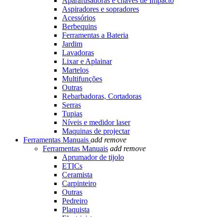
Aparafusadoras e chaves de Impacto
Aspiradores e sopradores
Acessórios
Berbequins
Ferramentas a Bateria
Jardim
Lavadoras
Lixar e Aplainar
Martelos
Multifunções
Outras
Rebarbadoras, Cortadoras
Serras
Tupias
Níveis e medidor laser
Maquinas de projectar
Ferramentas Manuais
add
remove
Ferramentas Manuais
add
remove
Aprumador de tijolo
ETICs
Ceramista
Carpinteiro
Outras
Pedreiro
Plaquista