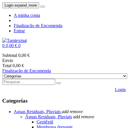
Login
expand_more
A minha conta
Finalização de Encomenda
Entrar
0
0,00 €
0
Subtotal
0,00 €
Envio
Total
0,00 €
Finalização de Encomenda
Login
Categorias
Aguas Residuais, Pluviais
add
remove
Águas Residuais, Pluviais
add
remove
Geotêxtil
Membrana drenante