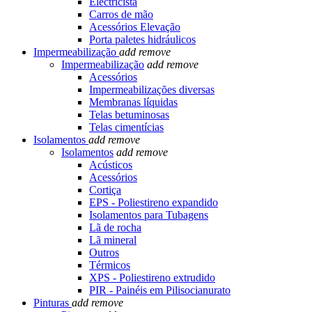
Electricista
Carros de mão
Acessórios Elevação
Porta paletes hidráulicos
Impermeabilização
add
remove
Impermeabilização
add
remove
Acessórios
Impermeabilizações diversas
Membranas líquidas
Telas betuminosas
Telas cimentícias
Isolamentos
add
remove
Isolamentos
add
remove
Acústicos
Acessórios
Cortiça
EPS - Poliestireno expandido
Isolamentos para Tubagens
Lã de rocha
Lã mineral
Outros
Térmicos
XPS - Poliestireno extrudido
PIR - Painéis em Pilisocianurato
Pinturas
add
remove