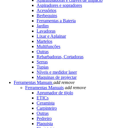
Aparafusadoras e chaves de Impacto
Aspiradores e sopradores
Acessórios
Berbequins
Ferramentas a Bateria
Jardim
Lavadoras
Lixar e Aplainar
Martelos
Multifunções
Outras
Rebarbadoras, Cortadoras
Serras
Tupias
Níveis e medidor laser
Maquinas de projectar
Ferramentas Manuais
add
remove
Ferramentas Manuais
add
remove
Aprumador de tijolo
ETICs
Ceramista
Carpinteiro
Outras
Pedreiro
Plaquista