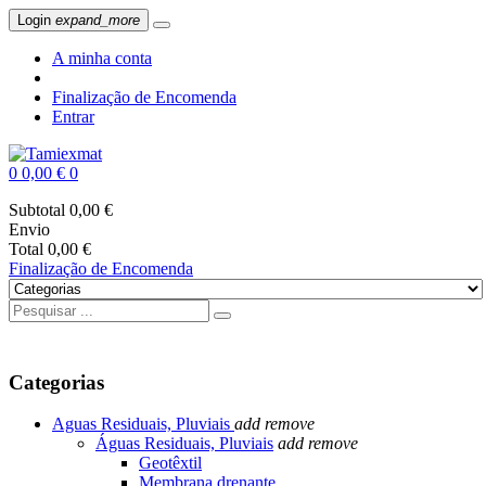
Login
expand_more
A minha conta
Finalização de Encomenda
Entrar
0
0,00 €
0
Subtotal
0,00 €
Envio
Total
0,00 €
Finalização de Encomenda
Categorias
Aguas Residuais, Pluviais
add
remove
Águas Residuais, Pluviais
add
remove
Geotêxtil
Membrana drenante