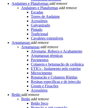
Andaimes e Plataformas
add
remove
Andaimes e Plataformas
add
remove
Escadas
Torres de Andaime
Acessórios
Galvanizado
Pintado
Tradicional
Cavaletes extensíveis
Argamassas
add
remove
Argamassas
add
remove
Alvenaria, Reboco e Acabamento
Argamassas térmicas
Pavimentos
Colagem e betumação de cerâmica
ETICs - Isolamento pelo exterior
Microcimento
Reparação e Colagens Rígidas
Resinas especificas e de injecção
Grouts e Fixações
Acessórios
Betão
add
remove
Betão
add
remove
Betão Seco
Proteção e anti corrosão