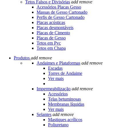
Tetos Falsos e Divisórias
add
remove
Acessórios Placas Gesso
Massas de Gesso Cartonado
Perfis de Gesso Cartonado
Placas acústicas
Placas desmontáveis
Placas de Cimento
Placas de Gesso
Tetos em Pvc
Tetos em Chapa
Produtos
add
remove
Andaimes e Plataformas
add
remove
Escadas
Torres de Andaime
Ver mais
Impermeabilização
add
remove
Acessórios
Telas betuminosas
Membranas líquidas
Ver mais
Selantes
add
remove
Mastiques acrílicos
Poliuretano