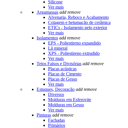
Silicone
Ver mais
Argamassas
add
remove
Alvenaria, Reboco e Acabamento
Colagem e betumação de cerâmica
ETICs - Isolamento pelo exterior
Ver mais
Isolamentos
add
remove
EPS - Poliestireno expandido
Lã mineral
XPS - Poliestireno extrudido
Ver mais
Tetos Falsos e Divisórias
add
remove
Placas acústicas
Placas de Cimento
Placas de Gesso
Ver mais
Estuques, Decoração
add
remove
Diversos
Molduras em Esferovite
Molduras em Gesso
Ver mais
Pinturas
add
remove
Fachadas
Primários