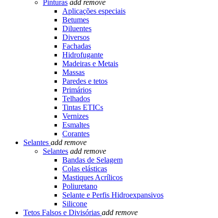
Pinturas
add
remove
Aplicações especiais
Betumes
Diluentes
Diversos
Fachadas
Hidrofugante
Madeiras e Metais
Massas
Paredes e tetos
Primários
Telhados
Tintas ETICs
Vernizes
Esmaltes
Corantes
Selantes
add
remove
Selantes
add
remove
Bandas de Selagem
Colas elásticas
Mastiques Acrílicos
Poliuretano
Selante e Perfis Hidroexpansivos
Silicone
Tetos Falsos e Divisórias
add
remove