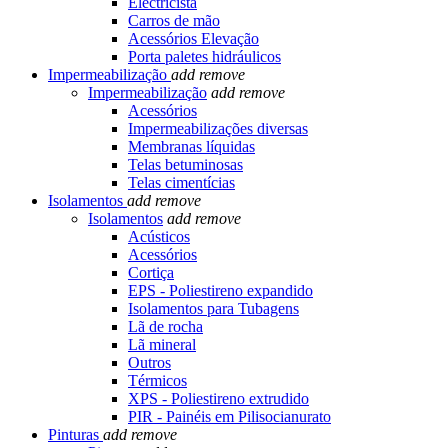
Electricista
Carros de mão
Acessórios Elevação
Porta paletes hidráulicos
Impermeabilização
add
remove
Impermeabilização
add
remove
Acessórios
Impermeabilizações diversas
Membranas líquidas
Telas betuminosas
Telas cimentícias
Isolamentos
add
remove
Isolamentos
add
remove
Acústicos
Acessórios
Cortiça
EPS - Poliestireno expandido
Isolamentos para Tubagens
Lã de rocha
Lã mineral
Outros
Térmicos
XPS - Poliestireno extrudido
PIR - Painéis em Pilisocianurato
Pinturas
add
remove