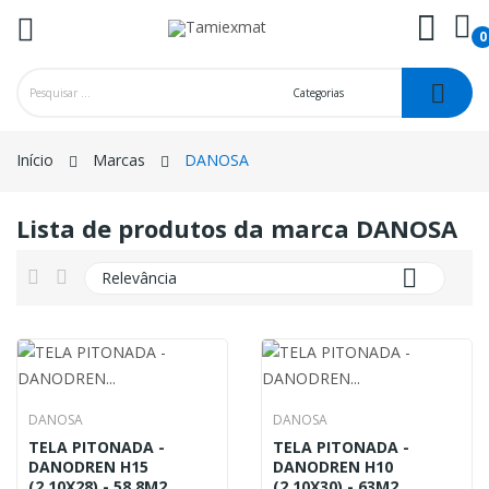
0
ck
Início
Marcas
DANOSA
Lista de produtos da marca DANOSA

Relevância
DANOSA
DANOSA
TELA PITONADA -
TELA PITONADA -
DANODREN H15
DANODREN H10
(2,10X28) - 58,8M2
(2,10X30) - 63M2