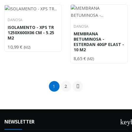
DANOSA
DANOSA
ISOLAMENTO - XPS TR
1250X600X06 CM - 5.25
MEMBRANA
M2
BETUMINOSA -
ESTERDAN 40GP ELAST -
10,99 €
(M2)
10 M2
8,65 €
(M2)
1
2

key
NEWSLETTER